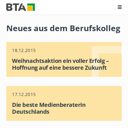
Me
B
N
e
a
r
Neues aus dem Berufskolleg
v
u
i
f
g
s
a
k
t
o
18.12.2015
i
l
o
Weihnachtsaktion ein voller Erfolg –
l
n
e
Hoffnung auf eine bessere Zukunft
ü
g
b
f
e
ü
r
r
s
T
p
17.12.2015
e
r
c
Die beste Medienberaterin
i
h
n
Deutschlands
n
g
i
e
k
n
A