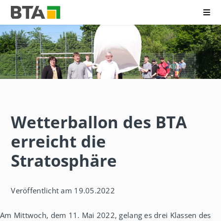
Me
B
N
e
a
r
v
u
i
f
g
s
a
k
t
o
i
l
o
l
n
e
Wetterballon des BTA
ü
g
b
f
erreicht die
e
ü
r
r
s
Stratosphäre
T
p
e
r
c
i
h
n
Veröffentlicht am 19.05.2022
n
g
i
e
k
Am Mittwoch, dem 11. Mai 2022, gelang es drei Klassen des
n
A