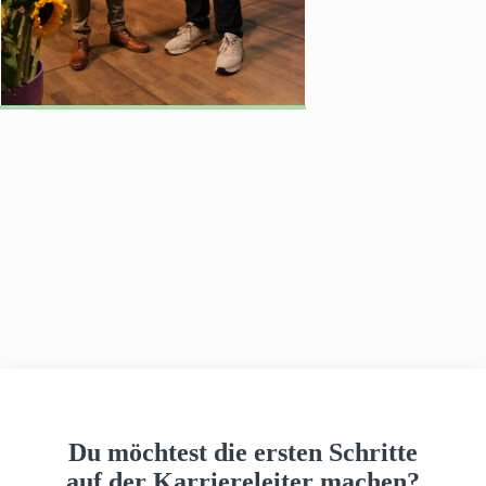
h
a
u
s
Du möchtest die ersten Schritte
auf der Karriereleiter machen?