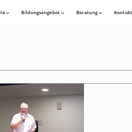
le
Bildungsangebot
Beratung
Kontakt
Untermenü
Untermenü
Untermenü