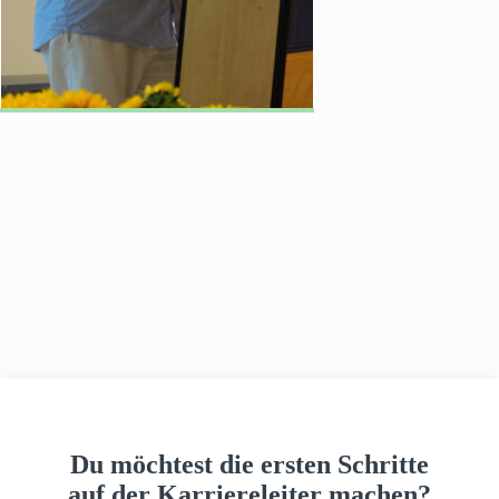
h
a
u
s
Du möchtest die ersten Schritte
auf der Karriereleiter machen?