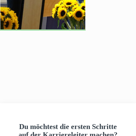
h
a
u
s
Du möchtest die ersten Schritte
auf der Karriereleiter machen?