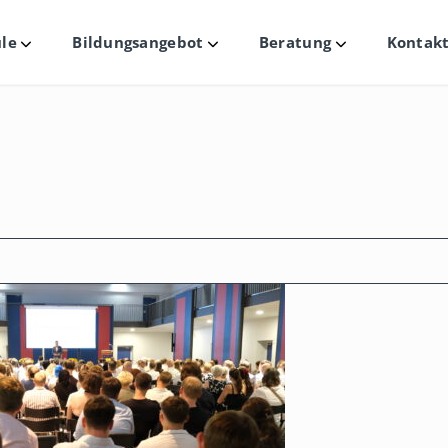
le
Bildungsangebot
Beratung
Kontakt
Untermenü
Untermenü
Untermenü