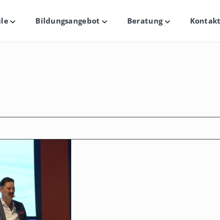
le
Bildungsangebot
Beratung
Kontakt
Untermenü
Untermenü
Untermenü