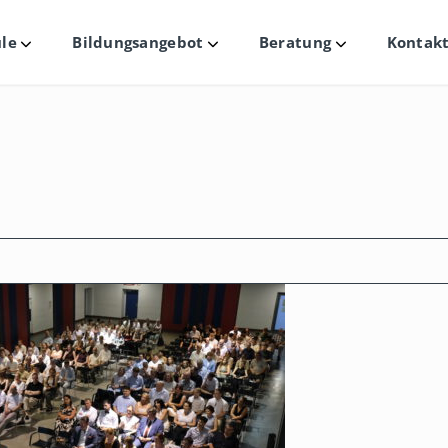
le
Bildungsangebot
Beratung
Kontakt
Untermenü
Untermenü
Untermenü