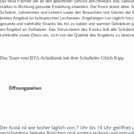
Der neue Pächter will an den gewohnten Service anschließen, das Speis
h
stärker in Richtung gesunde Ernährung erweitern. Der Kiosk bietet allen S
a
Schülern, Lehrerinnen und Lehrern sowie den Besuchern und Gästen der B
u
breites Angebot an kulinarischen Leckereien. Angefangen von täglich fri
s
gesunde und nahrhafte Snacks bis hin zu kalten und warmen Getränken gi
ein Angebot an Süßwaren. Das Serviceteam des Kiosks lädt alle Schüleri
Lehrkräfte sowie Eltern ein, sich von der Qualität des Angebots zu überz
Das Team vom BTA-Schulkiosk mit dem Schulleiter Ulrich Kipp
Öffnungszeiten
Der Kiosk ist wie bisher täglich von 7 Uhr bis 14 Uhr geöffnet 
verschiedene belegte Brötchen und andere leckere und gesund