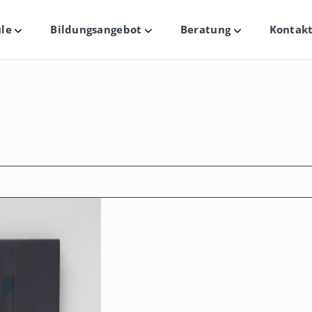
le
Bildungsangebot
Beratung
Kontakt
Untermenü
Untermenü
Untermenü