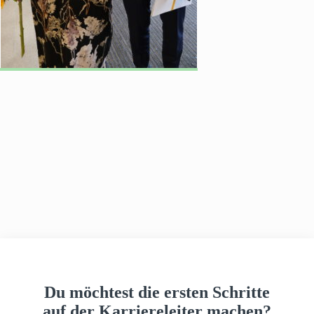
h
a
u
s
Du möchtest die ersten Schritte
auf der Karriereleiter machen?