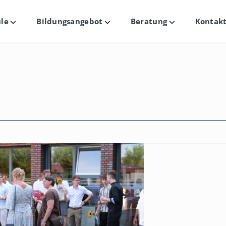
le
Bildungsangebot
Beratung
Kontakt
Untermenü
Untermenü
Untermenü