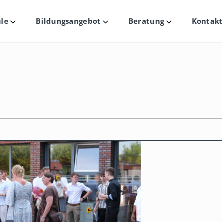
le
Bildungsangebot
Beratung
Kontakt
Untermenü
Untermenü
Untermenü