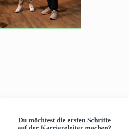
h
a
u
s
Du möchtest die ersten Schritte
auf der Karriereleiter machen?