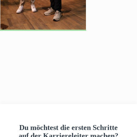
h
a
u
s
Du möchtest die ersten Schritte
auf der Karriereleiter machen?