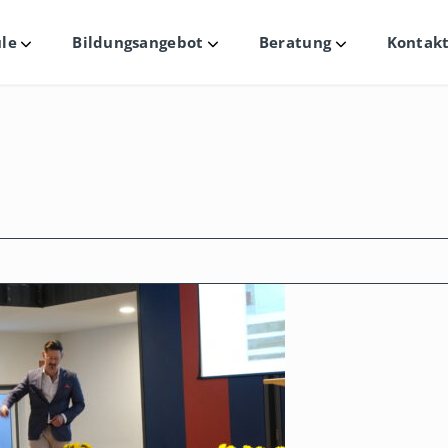
le
Bildungsangebot
Beratung
Kontakt
Untermenü
Untermenü
Untermenü