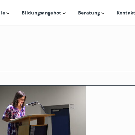
le
Bildungsangebot
Beratung
Kontakt
Untermenü
Untermenü
Untermenü