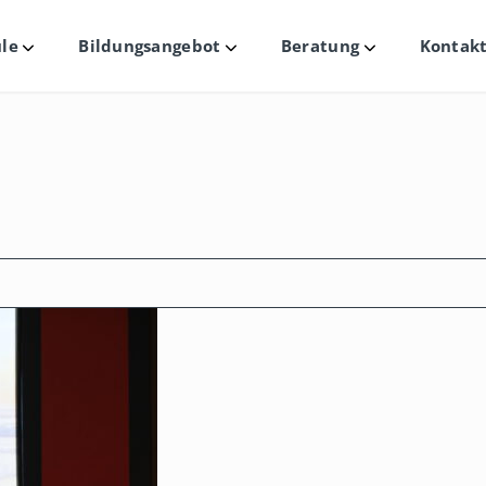
le
Bildungsangebot
Beratung
Kontakt
Untermenü
Untermenü
Untermenü