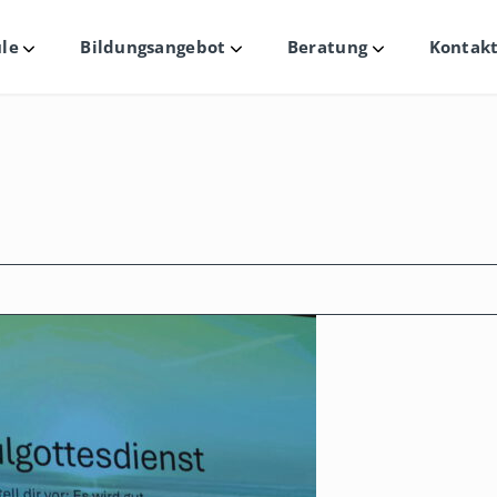
le
Bildungsangebot
Beratung
Kontakt
Untermenü
Untermenü
Untermenü