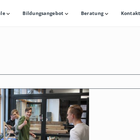
le
Bildungsangebot
Beratung
Kontakt
Untermenü
Untermenü
Untermenü