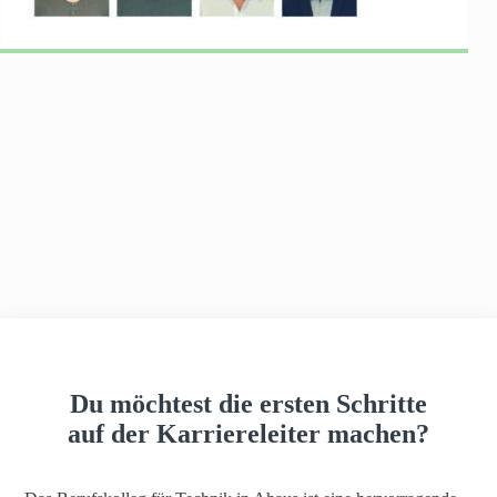
h
a
u
s
Du möchtest die ersten Schritte
auf der Karriereleiter machen?