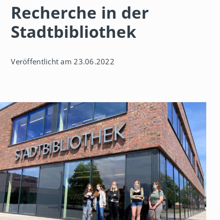
Recherche in der
h
a
u
Stadtbibliothek
s
Veröffentlicht am 23.06.2022