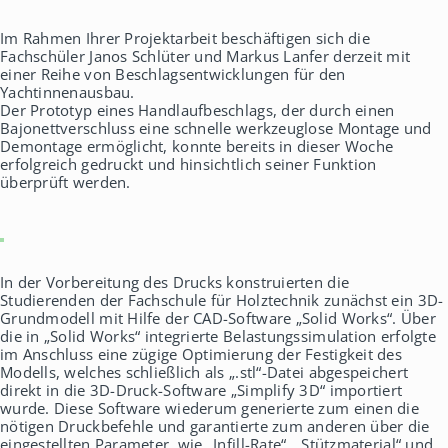
h
a
Im Rahmen Ihrer Projektarbeit beschäftigen sich die
u
Fachschüler Janos Schlüter und Markus Lanfer derzeit mit
s
einer Reihe von Beschlagsentwicklungen für den
Yachtinnenausbau.
Der Prototyp eines Handlaufbeschlags, der durch einen
Bajonettverschluss eine schnelle werkzeuglose Montage und
Demontage ermöglicht, konnte bereits in dieser Woche
erfolgreich gedruckt und hinsichtlich seiner Funktion
überprüft werden.
In der Vorbereitung des Drucks konstruierten die
Studierenden der Fachschule für Holztechnik zunächst ein 3D-
Grundmodell mit Hilfe der CAD-Software „Solid Works“. Über
die in „Solid Works“ integrierte Belastungssimulation erfolgte
im Anschluss eine zügige Optimierung der Festigkeit des
Modells, welches schließlich als „.stl“-Datei abgespeichert
direkt in die 3D-Druck-Software „Simplify 3D“ importiert
wurde. Diese Software wiederum generierte zum einen die
nötigen Druckbefehle und garantierte zum anderen über die
eingestellten Parameter, wie „Infill-Rate“, „Stützmaterial“ und