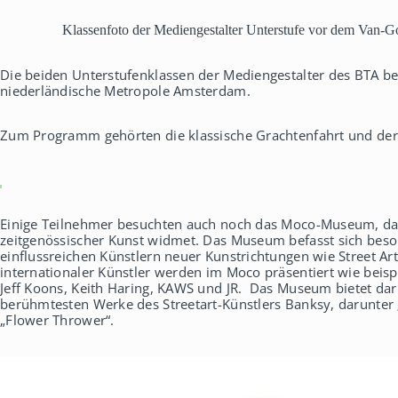
h
a
Klassenfoto der Mediengestalter Unterstufe vor dem Van
u
s
Die beiden Unterstufenklassen der Mediengestalter des BTA be
niederländische Metropole Amsterdam.
Zum Programm gehörten die klassische Grachtenfahrt und d
Einige Teilnehmer besuchten auch noch das Moco-Museum, das
zeitgenössischer Kunst widmet. Das Museum befasst sich beso
einflussreichen Künstlern neuer Kunstrichtungen wie Street A
internationaler Künstler werden im Moco präsentiert wie beis
Jeff Koons, Keith Haring, KAWS und JR. Das Museum bietet da
berühmtesten Werke des Streetart-Künstlers Banksy, darunter 
„Flower Thrower“.