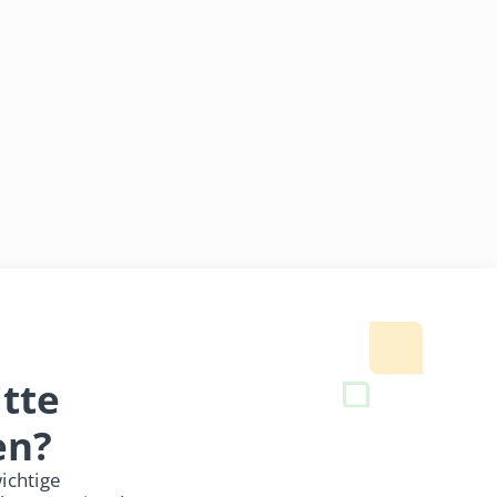
tte
en?
ichtige