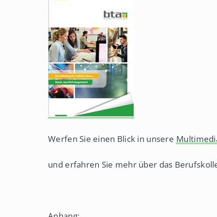
e
A
n
h
a
u
s
Werfen Sie einen Blick in unsere
Multimedi
und erfahren Sie mehr über das Berufskolle
Anhang: