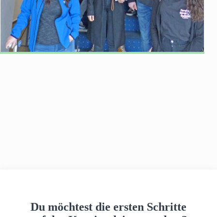
h
a
u
s
Du möchtest die ersten Schritte