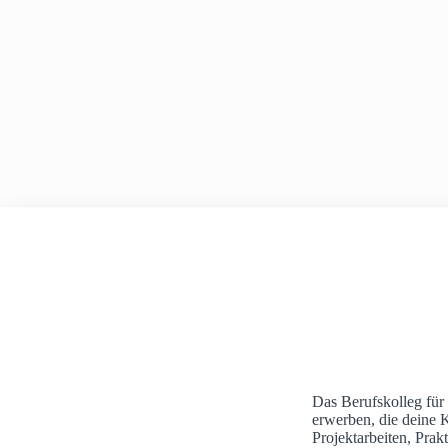
e
A
n
h
a
u
s
Das Berufskolleg für
erwerben, die deine 
Projektarbeiten, Pra