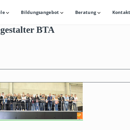
le
Bildungsangebot
Beratung
Kontakt
Untermenü
Untermenü
Untermenü
gestalter BTA