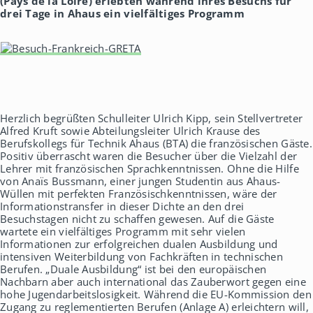
(Pays de la Loire) erlebten während ihres Besuchs für
h
drei Tage in Ahaus ein vielfältiges Programm
a
u
s
Herzlich begrüßten Schulleiter Ulrich Kipp, sein Stellvertreter
Alfred Kruft sowie Abteilungsleiter Ulrich Krause des
Berufskollegs für Technik Ahaus (BTA) die französischen Gäste.
Positiv überrascht waren die Besucher über die Vielzahl der
Lehrer mit französischen Sprachkenntnissen. Ohne die Hilfe
von Anaïs Bussmann, einer jungen Studentin aus Ahaus-
Wüllen mit perfekten Französischkenntnissen, wäre der
Informationstransfer in dieser Dichte an den drei
Besuchstagen nicht zu schaffen gewesen. Auf die Gäste
wartete ein vielfältiges Programm mit sehr vielen
Informationen zur erfolgreichen dualen Ausbildung und
intensiven Weiterbildung von Fachkräften in technischen
Berufen. „Duale Ausbildung“ ist bei den europäischen
Nachbarn aber auch international das Zauberwort gegen eine
hohe Jugendarbeitslosigkeit. Während die EU-Kommission den
Zugang zu reglementierten Berufen (Anlage A) erleichtern will,