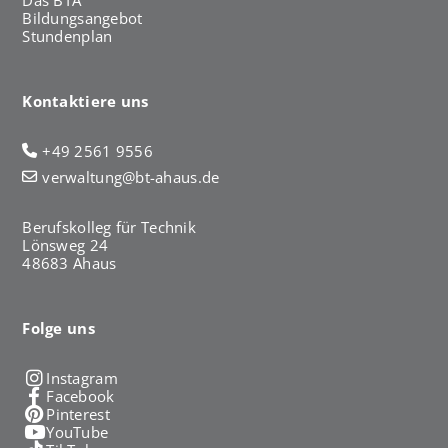
h
Bildungsangebot
a
Stundenplan
u
s
Kontaktiere uns
+49 2561 9556
verwaltung@bt-ahaus.de
Berufskolleg für Technik
Lönsweg 24
48683 Ahaus
Folge uns
Instagram
Facebook
Pinterest
YouTube