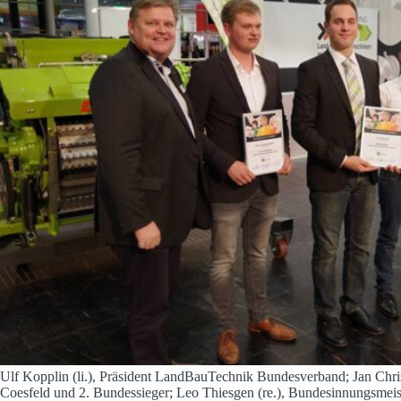
Ulf Kopplin (li.), Präsident LandBauTechnik Bundesverband; Jan Chri
Coesfeld und 2. Bundessieger; Leo Thiesgen (re.), Bundesinnungsmeis