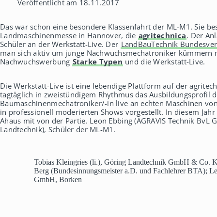
Veröffentlicht am 18.11.2017
h
a
u
Das war schon eine besondere Klassenfahrt der ML-M1. Sie bes
s
Landmaschinenmesse in Hannover, die
agritechnica
. Der An
Schüler an der Werkstatt-Live. Der
LandBauTechnik Bundesve
man sich aktiv um junge Nachwuchsmechatroniker kümmern mu
Nachwuchswerbung
Starke Typen
und die Werkstatt-Live.
Die Werkstatt-Live ist eine lebendige Plattform auf der agritech
tagtäglich in zweistündigem Rhythmus das Ausbildungsprofil 
Baumaschinenmechatroniker/-in live an echten Maschinen von
in professionell moderierten Shows vorgestellt. In diesem Jah
Ahaus mit von der Partie. Leon Ebbing (AGRAVIS Technik BvL G
Landtechnik), Schüler der ML-M1.
Tobias Kleingries (li.), Göring Landtechnik GmbH & Co. 
Berg (Bundesinnungsmeister a.D. und Fachlehrer BTA); Leo
GmbH, Borken