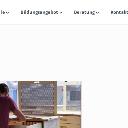
le
Bildungsangebot
Beratung
Kontakt
Untermenü
Untermenü
Untermenü