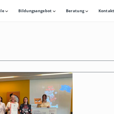
le
Bildungsangebot
Beratung
Kontakt
Untermenü
Untermenü
Untermenü