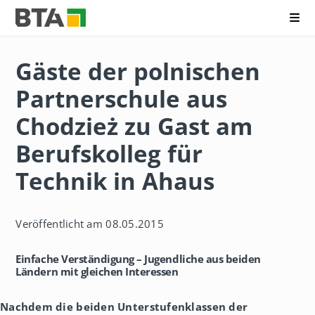
Me
B
N
e
a
r
Gäste der polnischen
v
u
i
f
Partnerschule aus
g
s
a
k
t
Chodzież zu Gast am
o
i
l
o
Berufskolleg für
l
n
e
ü
Technik in Ahaus
g
b
f
e
ü
r
r
s
T
Veröffentlicht am 08.05.2015
p
e
r
c
i
Einfache Verständigung – Jugendliche aus beiden
h
n
Ländern mit gleichen Interessen
n
g
i
e
k
Nachdem die beiden Unterstufenklassen der
n
A