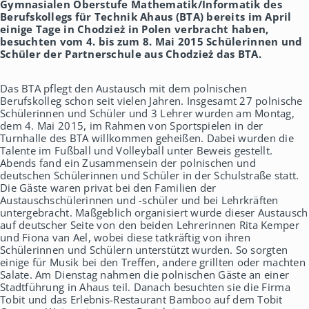
Gymnasialen Oberstufe Mathematik/Informatik des
h
Berufskollegs für Technik Ahaus (BTA) bereits im April
a
einige Tage in Chodzież in Polen verbracht haben,
u
besuchten vom 4. bis zum 8. Mai 2015 Schülerinnen und
s
Schüler der Partnerschule aus Chodzież das BTA.
Das BTA pflegt den Austausch mit dem polnischen
Berufskolleg schon seit vielen Jahren. Insgesamt 27 polnische
Schülerinnen und Schüler und 3 Lehrer wurden am Montag,
dem 4. Mai 2015, im Rahmen von Sportspielen in der
Turnhalle des BTA willkommen geheißen. Dabei wurden die
Talente im Fußball und Volleyball unter Beweis gestellt.
Abends fand ein Zusammensein der polnischen und
deutschen Schülerinnen und Schüler in der Schulstraße statt.
Die Gäste waren privat bei den Familien der
Austauschschülerinnen und -schüler und bei Lehrkräften
untergebracht. Maßgeblich organisiert wurde dieser Austausch
auf deutscher Seite von den beiden Lehrerinnen Rita Kemper
und Fiona van Ael, wobei diese tatkräftig von ihren
Schülerinnen und Schülern unterstützt wurden. So sorgten
einige für Musik bei den Treffen, andere grillten oder machten
Salate. Am Dienstag nahmen die polnischen Gäste an einer
Stadtführung in Ahaus teil. Danach besuchten sie die Firma
Tobit und das Erlebnis-Restaurant Bamboo auf dem Tobit