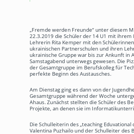
e
A
n
h
a
u
s
„Fremde werden Freunde“ unter diesem Mot
22.3.2019 die Schüler der 14 U1 mit ihrem 
Lehrerin Rita Kemper mit den Schülerinnen
ukrainischen Partnerschulen und ihren Leh
ukrainische Gruppe war bis zur Ankunft in
Samstagabend unterwegs gewesen. Die Pi
der Gesamtgruppe im Berufskolleg für Tech
perfekte Beginn des Austausches.
Am Dienstag ging es dann von der Jugendhe
Gesamtgruppe während der Woche unterge
Ahaus. Zunächst stellten die Schüler des Be
Projekte, an denen sie im Informatikunterri
Die Schulleiterin des „teaching Eduvational
Valentina Puzhailo und der Schulleiter des 