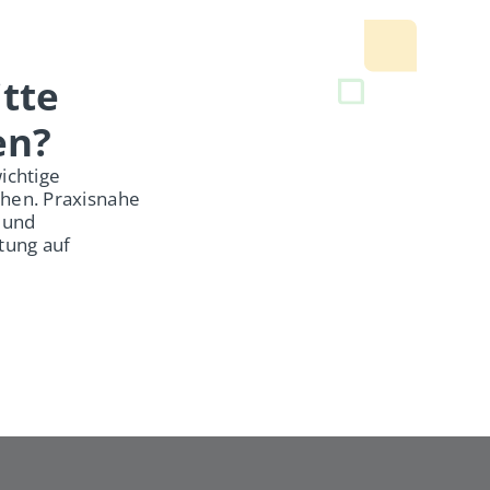
tte
en?
ichtige
öhen. Praxisnahe
 und
tung auf