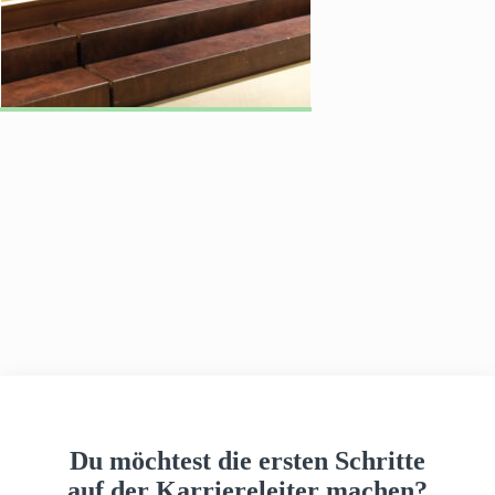
h
a
u
s
Du möchtest die ersten Schritte
auf der Karriereleiter machen?