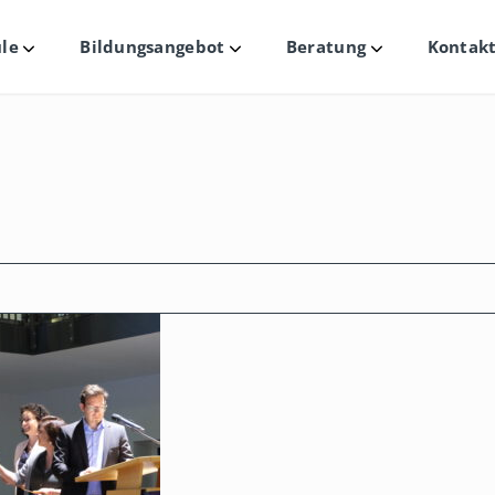
le
Bildungsangebot
Beratung
Kontakt
Untermenü
Untermenü
Untermenü