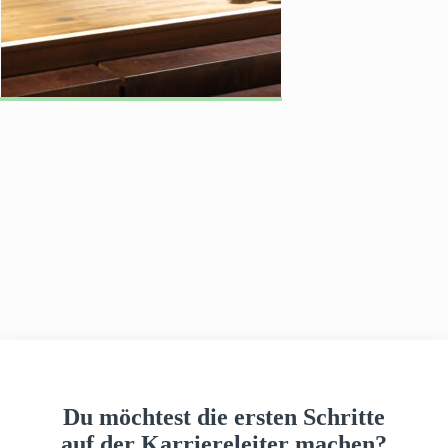
h
a
u
s
Du möchtest die ersten Schritte
auf der Karriereleiter machen?