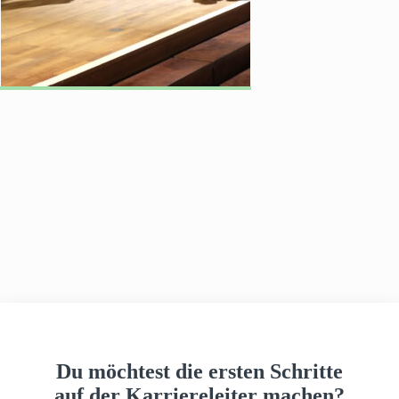
h
a
u
s
Du möchtest die ersten Schritte
auf der Karriereleiter machen?