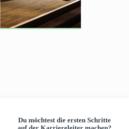
h
a
u
s
Du möchtest die ersten Schritte
auf der Karriereleiter machen?