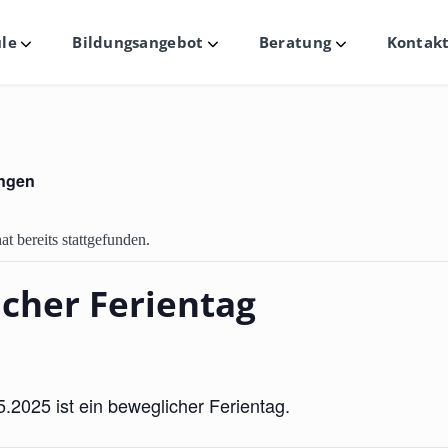
le
Bildungsangebot
Beratung
Kontakt
Untermenü
Untermenü
Untermenü
ungen
at bereits stattgefunden.
er
cher Ferientag
n
5.2025 ist ein beweglicher Ferientag.