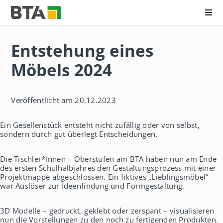
Me
B
N
e
a
r
Entstehung eines
v
u
i
f
Möbels 2024
g
s
a
k
t
o
i
l
Veröffentlicht am 20.12.2023
o
l
n
e
ü
g
Ein Gesellenstück entsteht nicht zufällig oder von selbst,
b
f
sondern durch gut überlegt Entscheidungen.
e
ü
r
r
s
T
Die Tischler*Innen – Oberstufen am BTA haben nun am Ende
p
e
des ersten Schulhalbjahres den Gestaltungsprozess mit einer
r
c
Projektmappe abgeschlossen. Ein fiktives „Lieblingsmöbel“
i
h
war Auslöser zur Ideenfindung und Formgestaltung.
n
n
g
i
e
3D Modelle – gedruckt, geklebt oder zerspant – visualisieren
k
n
nun die Vorstellungen zu den noch zu fertigenden Produkten.
A