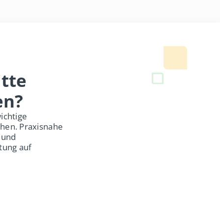
tte
en?
ichtige
öhen. Praxisnahe
 und
tung auf