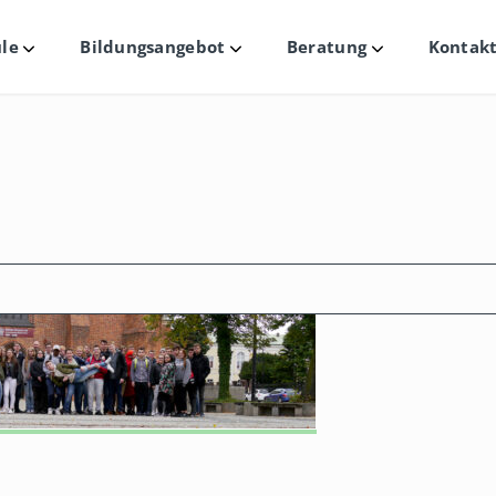
le
Bildungsangebot
Beratung
Kontakt
Untermenü
Untermenü
Untermenü