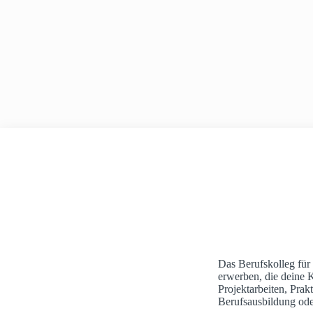
e
A
n
h
a
u
s
Das Berufskolleg für
erwerben, die deine 
Projektarbeiten, Pra
Berufsausbildung ode