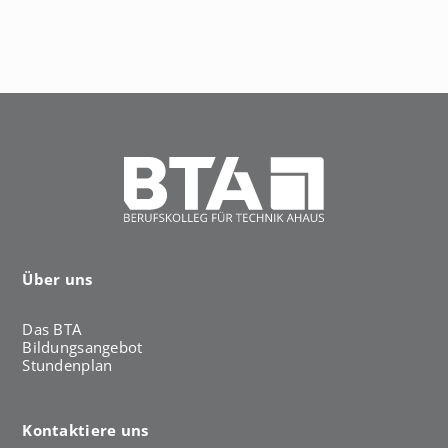
h
a
u
s
Über uns
Das BTA
Bildungsangebot
Stundenplan
Kontaktiere uns