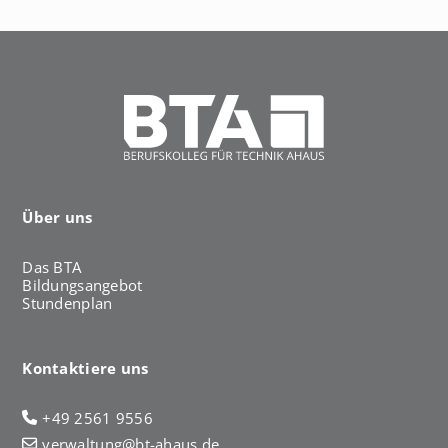
h
a
u
s
Über uns
Das BTA
Bildungsangebot
Stundenplan
Kontaktiere uns
+49 2561 9556
verwaltung@bt-ahaus.de