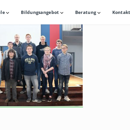
le
Bildungsangebot
Beratung
Kontakt
Untermenü
Untermenü
Untermenü