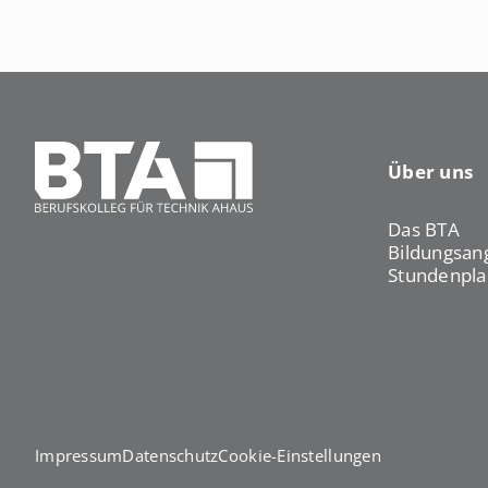
e
A
n
h
a
u
s
Über uns
Das BTA
Bildungsan
Stundenpla
Impressum
Datenschutz
Cookie-Einstellungen