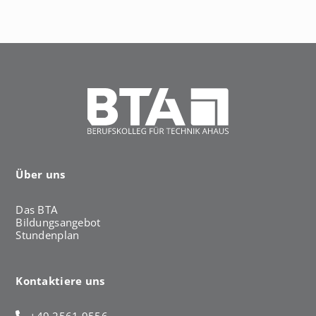
h
a
u
s
Über uns
Das BTA
Bildungsangebot
Stundenplan
Kontaktiere uns
+49 2561 9556