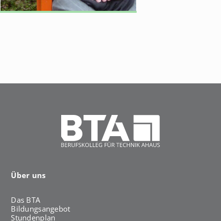
h
a
u
s
Über uns
Das BTA
Bildungsangebot
Stundenplan