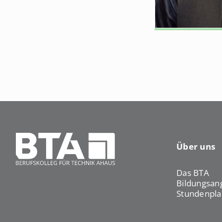
e
A
n
h
a
u
s
Über uns
Das BTA
Bildungsan
Stundenpla