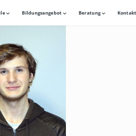
le
Bildungsangebot
Beratung
Kontakt
Untermenü
Untermenü
Untermenü